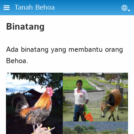
Lompat ke isi utama
Tanah Behoa
Sel
Binatang
Ada binatang yang membantu orang
Behoa.