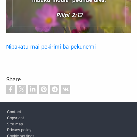
nibuku mouláꞌ peundeꞌáNa.
Pilipi 2:12
Nipakatu mai pekirimi ba pekuneꞌmi
Share
Footer
Contact
Copyright
Site map
Privacy policy
Cookie settings