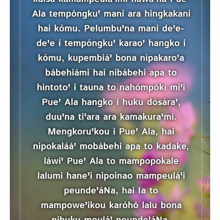
Ala tempóngkuꞌ mani ara hingkakani
hai kómu. Pelumbuꞌna mani deꞌe-
deꞌe i tempóngkuꞌ karaoꞌ hangko i
kómu, kupembiáꞌ bona nipakaroꞌa
bábehiámi hai nibábehi apa to
hintotoꞌ i tauna to nahómpóki miꞌi
Pueꞌ Ala hangko i huku dósáraꞌ,
duuꞌna tiꞌara ara kamakuraꞌmi.
Mengkoruꞌkou i Pueꞌ Ala, hai
nipokalááꞌ mobábehi apa to kadake,
láwiꞌ Pueꞌ Ala to mampopokale
lalumi haneꞌi nipoinao mampeuláꞌi
peundeꞌáNa, hai Ia to
mampoweꞌikou karóhó lalu bona