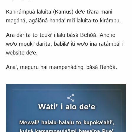
Kahirámpuá laluita (Kamus) deꞌe tiꞌara mani
magáná, agáiáná handaꞌ miꞌi laluita to kirámpu.
Ara darita to teukiꞌ i lalu básá Behóá. Ane io
woꞌo moukiꞌ darita, babilaꞌ iti woꞌo ina ratámbái i
website deꞌe.
Anaꞌ, meguru hai mampehádingi básá Behóá.
Wátiꞌ i alo deꞌe
Mewaliꞌ halalu-halalu to kupokaꞌahiꞌ,
kuisá kamampeuláꞌimi hawaꞌna Pueꞌ