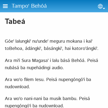
Skip to main content
Tampoꞌ Behóá
Sel
Tabeá
Góeꞌ lalungkiꞌ nuꞌundeꞌ meguru mokana i kaiꞌ
toBehoa, ádángkiꞌ, básángkiꞌ, hai katoroꞌángkiꞌ.
Ara miꞌi Sura Magasaꞌ i lalu básá Behóá. Peisá
nubásá ba nupehádingi audio.
Ara woꞌo filem Iesu. Peisá nupengóngóꞌi ba
nudownload.
Ara woꞌo nani-nani ba musik bambu. Peisá
nupengóngóꞌi ba nudownload.